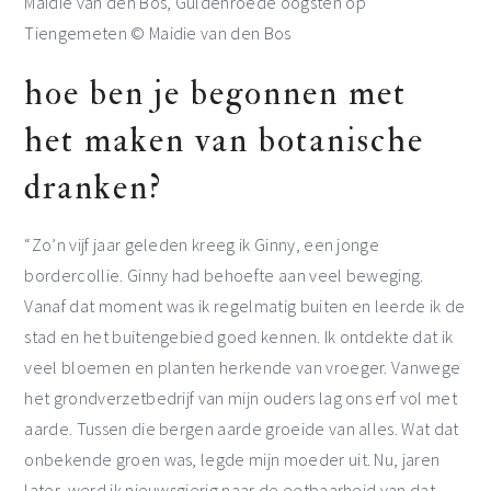
Maidie van den Bos, Guldenroede oogsten op
Tiengemeten © Maidie van den Bos
hoe ben je begonnen met
het maken van botanische
dranken?
“Zo’n vijf jaar geleden kreeg ik Ginny, een jonge
bordercollie. Ginny had behoefte aan veel beweging.
Vanaf dat moment was ik regelmatig buiten en leerde ik de
stad en het buitengebied goed kennen. Ik ontdekte dat ik
veel bloemen en planten herkende van vroeger. Vanwege
het grondverzetbedrijf van mijn ouders lag ons erf vol met
aarde. Tussen die bergen aarde groeide van alles. Wat dat
onbekende groen was, legde mijn moeder uit. Nu, jaren
later, werd ik nieuwsgierig naar de eetbaarheid van dat