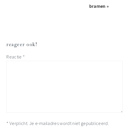
bramen »
lees
reageer ook!
interacties
Reactie
*
* Verplicht. Je e-mailadres wordt niet gepubliceerd.