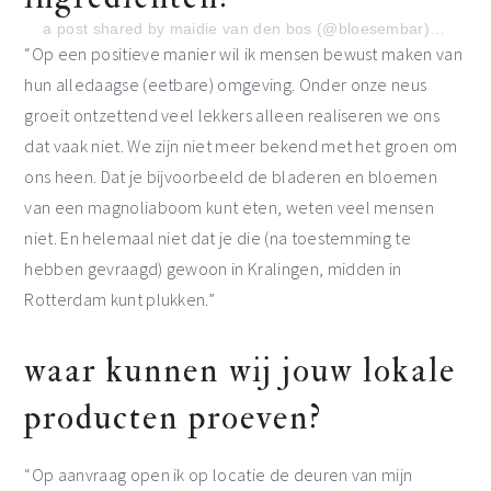
a post shared by
maidie van den bos
(@bloesembar) on
oct 
“Op een positieve manier wil ik mensen bewust maken van
hun alledaagse (eetbare) omgeving. Onder onze neus
groeit ontzettend veel lekkers alleen realiseren we ons
dat vaak niet. We zijn niet meer bekend met het groen om
ons heen. Dat je bijvoorbeeld de bladeren en bloemen
van een magnoliaboom kunt eten, weten veel mensen
niet. En helemaal niet dat je die (na toestemming te
hebben gevraagd) gewoon in Kralingen, midden in
Rotterdam kunt plukken.”
waar kunnen wij jouw lokale
producten proeven?
“Op aanvraag open ik op locatie de deuren van mijn