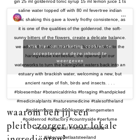
gin 25 ml goldenrod tonic syrup 15 ml lemon juice 1 ts
saline water topped off with 80 ml fevertree indian
tonic shaking this gave a lovely frothy consistence, as
it is one of the qualities of the goldenrod. the soft-
sunny bitters of the flowers, create a delicate balance.
Klik hier om marketing cookies te
we added the saline water as a flavourful wink to the
accepteren en deze inhoud te
haringvlietse kierbesluit, the opening of our
weergeven
waterworks to turn the haringvliet waters back into an
estuary with brackish water, welcoming a new, but
ancient range of fish, birds and insects. . . .
#bloesembar #botanicaldrinks #foraging #handpicked
#medicinalplants #naturesmedicine #talesoftheland
waarom ben jij een
#goldenroom #guldenkamer #tiengemeten
#goldenrod #olfactory #countryside #perfume
pleitbezorger voor lokale
#culturalfestival #hetlaatsteeiland
ingrediënten?
#ikbenophetlaatsteeiland