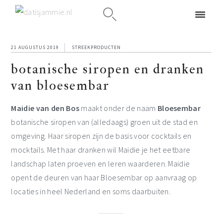
Spring
Door
Spring
naar
naar
naar
21 AUGUSTUS 2019
STREEKPRODUCTEN
de
de
de
botanische siropen en dranken
hoofdnavigatie
hoofd
eerste
van bloesembar
inhoud
sidebar
Maidie van den Bos
maakt onder de naam
Bloesembar
botanische siropen van (alledaags) groen uit de stad en
omgeving. Haar siropen zijn de basis voor cocktails en
mocktails. Met haar dranken wil Maidie je het eetbare
landschap laten proeven en leren waarderen. Maidie
opent de deuren van haar Bloesembar op aanvraag op
locaties in heel Nederland en soms daarbuiten.