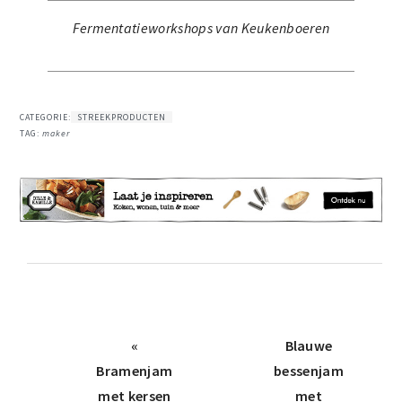
Fermentatieworkshops van Keukenboeren
CATEGORIE:
STREEKPRODUCTEN
TAG:
maker
Vorige
Volgend
«
Blauwe
bericht:
bericht:
Bramenjam
bessenjam
met kersen
met