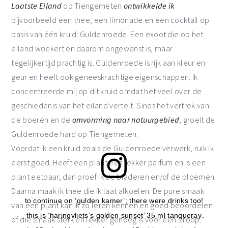
Laatste Eiland
op Tiengemeten
ontwikkelde ik
bijvoorbeeld een thee, een limonade en een cocktail op
basis van één kruid: Guldenroede. Een exoot die op het
eiland woekert en daarom ongewenst is, maar
tegelijkertijd prachtig is. Guldenroede is rijk aan kleur en
geur en heeft ook geneeskrachtige eigenschappen. Ik
concentreerde mij op dit kruid omdat het veel over de
geschiedenis van het eiland vertelt. Sinds het vertrek van
de boeren en de
omvorming naar natuurgebied
, groeit de
Guldenroede hard op Tiengemeten.
Voordat ik een kruid zoals de Guldenroede verwerk, ruik ik
eerst goed. Heeft een plant een lekker parfum en is een
plant eetbaar, dan proef ik de bladeren en/of de bloemen.
Daarna maak ik thee die ik laat afkoelen. De pure smaak
to continue on ‘gulden kamer’; there were drinks too!
van een plant kan ik zo leren kennen en goed beoordelen
this is ’haringvliets’s golden sunset’ 35 ml tanqueray
of die smaak sterk en lekker genoeg is voor een siroop.”