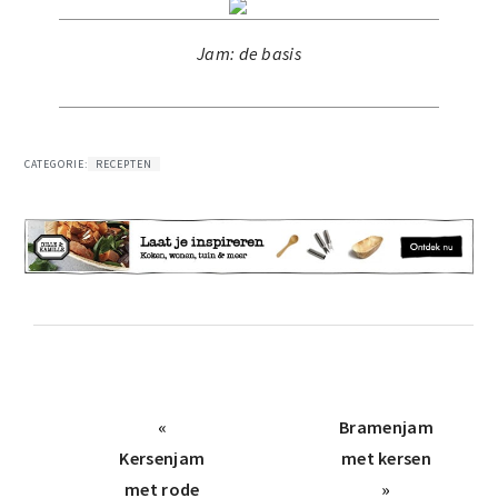
Jam: de basis
CATEGORIE:
RECEPTEN
Vorige
Volgend
«
Bramenjam
bericht:
bericht:
Kersenjam
met kersen
met rode
»