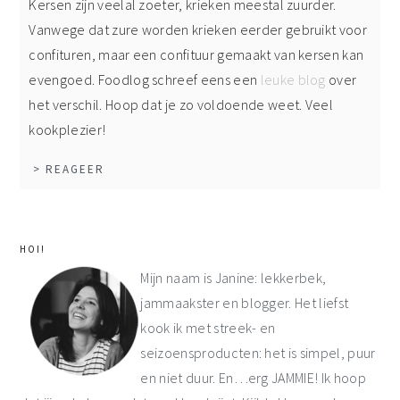
Kersen zijn veelal zoeter, krieken meestal zuurder.
Vanwege dat zure worden krieken eerder gebruikt voor
confituren, maar een confituur gemaakt van kersen kan
evengoed. Foodlog schreef eens een
leuke blog
over
het verschil. Hoop dat je zo voldoende weet. Veel
kookplezier!
> REAGEER
primaire
HOI!
sidebar
Mijn naam is Janine: lekkerbek,
jammaakster en blogger. Het liefst
kook ik met streek- en
seizoensproducten: het is simpel, puur
en niet duur. En…erg JAMMIE! Ik hoop