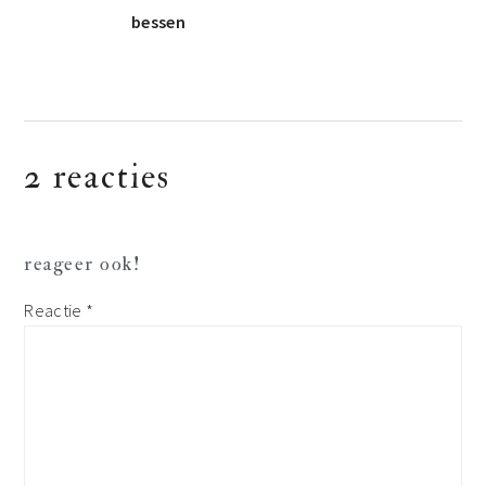
bessen
lees
2 reacties
interacties
reageer ook!
Reactie
*