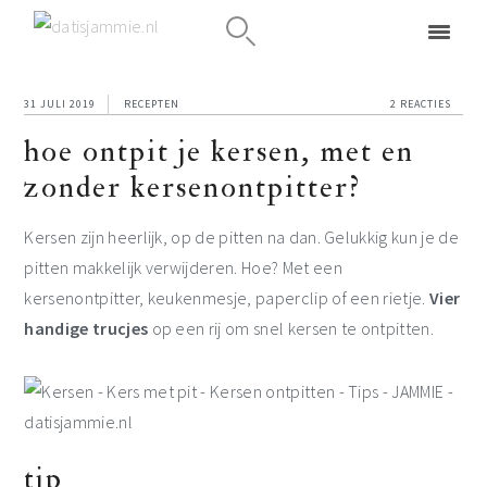
Spring
Door
Spring
naar
naar
naar
31 JULI 2019
RECEPTEN
2 REACTIES
de
de
de
hoe ontpit je kersen, met en
hoofdnavigatie
hoofd
eerste
zonder kersenontpitter?
inhoud
sidebar
Kersen zijn heerlijk, op de pitten na dan. Gelukkig kun je de
pitten makkelijk verwijderen. Hoe? Met een
kersenontpitter, keukenmesje, paperclip of een rietje.
Vier
handige trucjes
op een rij om snel kersen te ontpitten.
tip